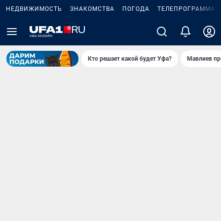
НЕДВИЖИМОСТЬ
ЗНАКОМСТВА
ПОГОДА
ТЕЛЕПРОГРАММА
Кто решает какой будет Уфа?
Мавлиев пр