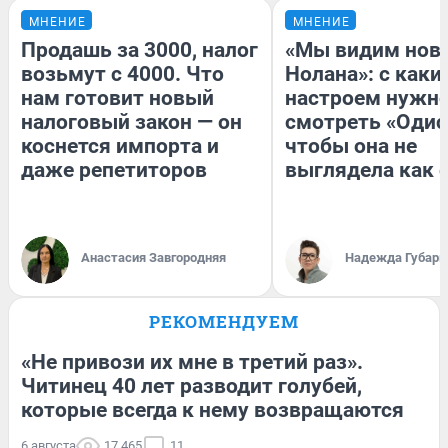
МНЕНИЕ
МНЕНИЕ
Продашь за 3000, налог
«Мы видим нов
возьмут с 4000. Что
Нолана»: с каки
нам готовит новый
настроем нужн
налоговый закон — он
смотреть «Одис
коснется импорта и
чтобы она не
даже репетиторов
выглядела как 
Анастасия Завгородняя
Надежда Губарь
РЕКОМЕНДУЕМ
«Не привози их мне в третий раз».
Читинец 40 лет разводит голубей,
которые всегда к нему возвращаются
6 августа
17 465
11