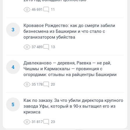
46 691
11
Кровавое Рождество: как до смерти забили
3
бизнесмена из Башкирии и что стало с
организатором убийства
37 489
13
Давлеканово — деревня, Раевка — не рай,
4
Чишмы и Кармаскалы — провинция с
огородами: отзывы на райцентры Башкирии
35 178
20
Как по заказу. За что убили директора крупного
5
завода Уфы, который в 90-х вытащил его из
кризиса
31 817
23