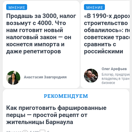
МНЕНИЕ
МНЕНИЕ
Продашь за 3000, налог
«В 1990-х доро
возьмут с 4000. Что
строительство 
нам готовит новый
обвалилось»: п
налоговый закон — он
советские трас
коснется импорта и
сравнить с
даже репетиторов
российскими
Олег Арефьев
Блогер, предприн
Анастасия Завгородняя
владелец в тран
бизнесе
РЕКОМЕНДУЕМ
Как приготовить фаршированные
перцы — простой рецепт от
жительницы Барнаула