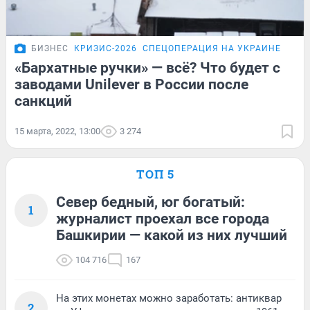
БИЗНЕС
КРИЗИС-2026
СПЕЦОПЕРАЦИЯ НА УКРАИНЕ
ПОД
«Бархатные ручки» — всё? Что будет с
заводами Unilever в России после
санкций
15 марта, 2022, 13:00
3 274
ТОП 5
Север бедный, юг богатый:
1
журналист проехал все города
Башкирии — какой из них лучший
104 716
167
На этих монетах можно заработать: антиквар
2