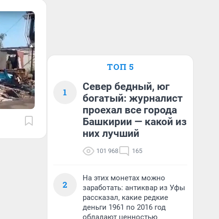
ТОП 5
Север бедный, юг
1
богатый: журналист
проехал все города
Башкирии — какой из
них лучший
101 968
165
На этих монетах можно
2
заработать: антиквар из Уфы
рассказал, какие редкие
деньги 1961 по 2016 год
обладают ценностью