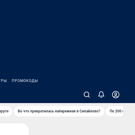
ГРЫ
ПРОМОКОДЫ
шруте
Во что превратилась набережная в Сипайлово?
По 200 баллов