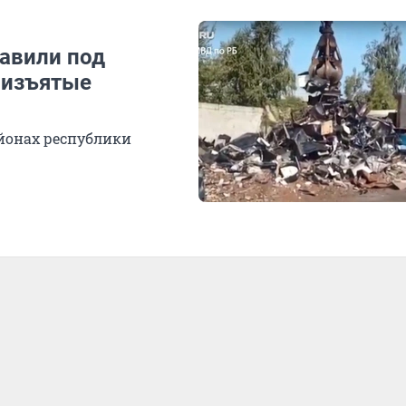
равили под
 изъятые
айонах республики