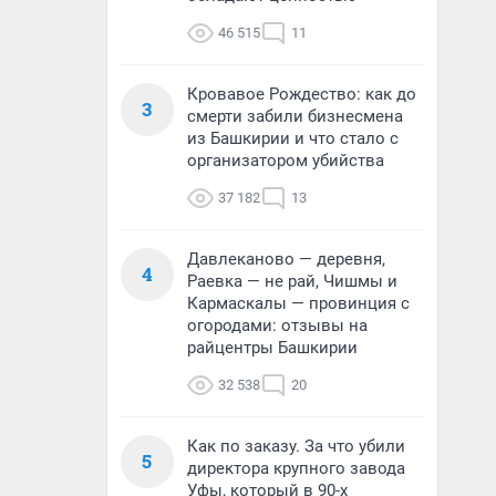
46 515
11
Кровавое Рождество: как до
3
смерти забили бизнесмена
из Башкирии и что стало с
организатором убийства
37 182
13
Давлеканово — деревня,
4
Раевка — не рай, Чишмы и
Кармаскалы — провинция с
огородами: отзывы на
райцентры Башкирии
32 538
20
Как по заказу. За что убили
5
директора крупного завода
Уфы, который в 90-х