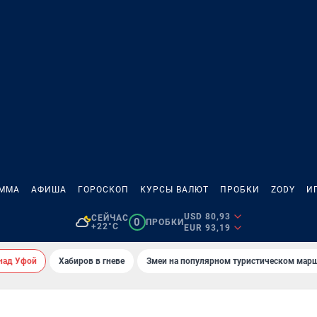
АММА
АФИША
ГОРОСКОП
КУРСЫ ВАЛЮТ
ПРОБКИ
ZODY
И
USD 80,93
СЕЙЧАС
0
ПРОБКИ
+22°C
EUR 93,19
над Уфой
Хабиров в гневе
Змеи на популярном туристическом мар