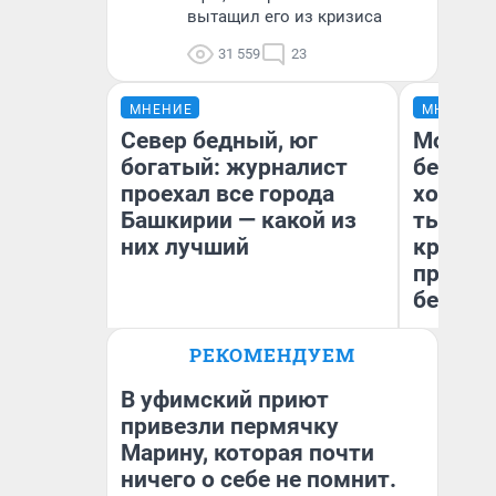
вытащил его из кризиса
31 559
23
МНЕНИЕ
МНЕНИЕ
Север бедный, юг
Мой ба
богатый: журналист
береже
проехал все города
хотела 
Башкирии — какой из
тысяч,
них лучший
кредит,
приеха
безопа
РЕКОМЕНДУЕМ
Андрей Бирюков
Кс
Корреспондент UFA1.RU
Ав
В уфимский приют
привезли пермячку
Марину, которая почти
ничего о себе не помнит.