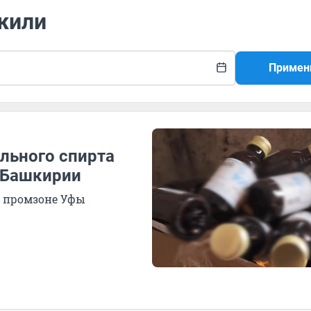
жили
Примен
льного спирта
 Башкирии
в промзоне Уфы