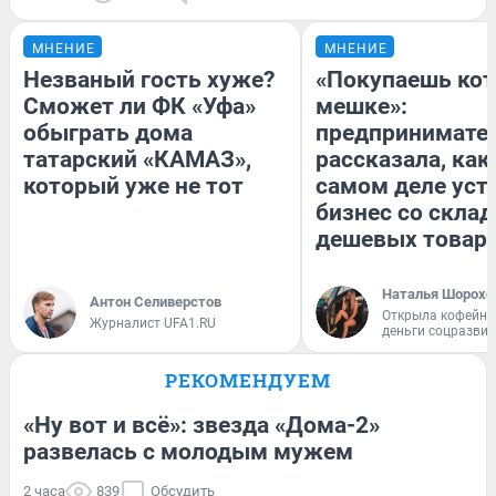
МНЕНИЕ
МНЕНИЕ
Незваный гость хуже?
«Покупаешь кот
Сможет ли ФК «Уфа»
мешке»:
обыграть дома
предпринимате
татарский «КАМАЗ»,
рассказала, как
который уже не тот
самом деле уст
бизнес со скла
дешевых товар
Наталья Шорохо
Антон Селиверстов
Открыла кофейну
Журналист UFA1.RU
деньги соцразви
РЕКОМЕНДУЕМ
«Ну вот и всё»: звезда «Дома-2»
развелась с молодым мужем
2 часа
839
Обсудить