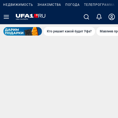
НЕДВИЖИМОСТЬ
ЗНАКОМСТВА
ПОГОДА
ТЕЛЕПРОГРАММА
Кто решает какой будет Уфа?
Мавлиев пр