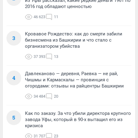
из Уфы рассказал, какие редкие деньги 1961 по
2016 год обладают ценностью
46 623
11
Кровавое Рождество: как до смерти забили
3
бизнесмена из Башкирии и что стало с
организатором убийства
37 393
13
Давлеканово — деревня, Раевка — не рай,
4
Чишмы и Кармаскалы — провинция с
огородами: отзывы на райцентры Башкирии
34 484
20
Как по заказу. За что убили директора крупного
5
завода Уфы, который в 90-х вытащил его из
кризиса
31 707
23