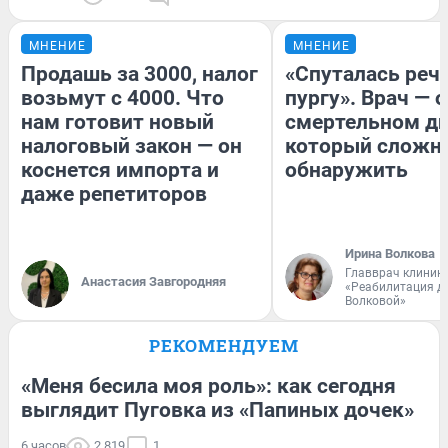
МНЕНИЕ
МНЕНИЕ
Продашь за 3000, налог
«Спуталась речь
возьмут с 4000. Что
пургу». Врач — о
нам готовит новый
смертельном ди
налоговый закон — он
который сложн
коснется импорта и
обнаружить
даже репетиторов
Ирина Волкова
Главврач клиник
Анастасия Завгородняя
«Реабилитация д
Волковой»
РЕКОМЕНДУЕМ
«Меня бесила моя роль»: как сегодня
выглядит Пуговка из «Папиных дочек»
6 часов
2 819
1