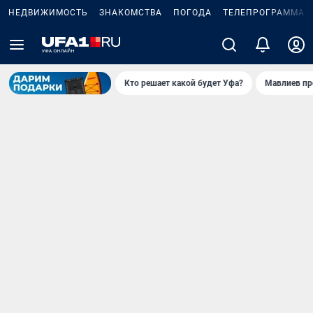
НЕДВИЖИМОСТЬ
ЗНАКОМСТВА
ПОГОДА
ТЕЛЕПРОГРАММА
Кто решает какой будет Уфа?
Мавлиев пр