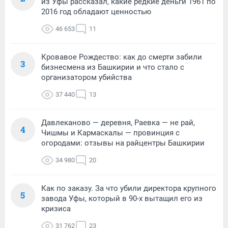
из Уфы рассказал, какие редкие деньги 1961 по
2016 год обладают ценностью
46 653
11
Кровавое Рождество: как до смерти забили
3
бизнесмена из Башкирии и что стало с
организатором убийства
37 440
13
Давлеканово — деревня, Раевка — не рай,
4
Чишмы и Кармаскалы — провинция с
огородами: отзывы на райцентры Башкирии
34 980
20
Как по заказу. За что убили директора крупного
5
завода Уфы, который в 90-х вытащил его из
кризиса
31 762
23