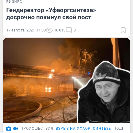
БИЗНЕС
Гендиректор «Уфаоргсинтеза»
досрочно покинул свой пост
17 августа, 2021, 11:30
16 015
8
ПРОИСШЕСТВИЯ
ВЗРЫВ НА УФАОРГСИНТЕЗЕ
ПОДРОБН