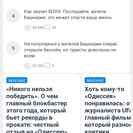
Как звучит БПЛА. Послушайте, жители
4
Башкирии: это может спасти вашу жизнь
28 843
36
На популярных у жителей Башкирии озерах
5
открыли бассейн, но туристы довольны не
всем
27 033
9
МНЕНИЕ
МНЕНИЕ
«Никого нельзя
Хоть кому-то
победить». О чем
«Одиссея»
главный блокбастер
понравилась: о
этого года, который
журналиста UFA
бьет рекорды в
главный фильм 
прокате: честный
который разнос
отзыв на «Одиссею»
критики