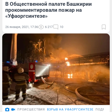
В Общественной палате Башкирии
прокомментировали пожар на
«Уфаоргсинтезе»
26 января, 2021, 17:36
6 217
10
ПРОИСШЕСТВИЯ
ВЗРЫВ НА УФАОРГСИНТЕЗЕ
ПОДРОБН