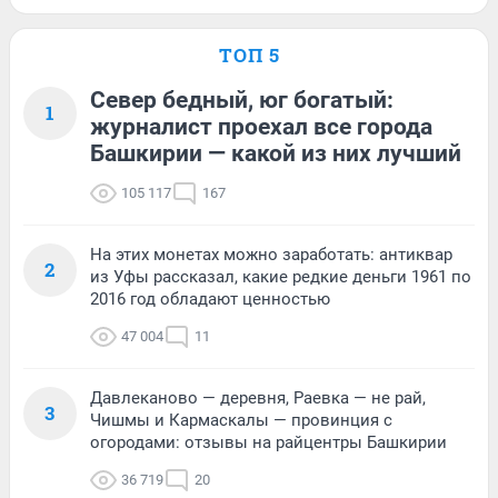
ТОП 5
Север бедный, юг богатый:
1
журналист проехал все города
Башкирии — какой из них лучший
105 117
167
На этих монетах можно заработать: антиквар
2
из Уфы рассказал, какие редкие деньги 1961 по
2016 год обладают ценностью
47 004
11
Давлеканово — деревня, Раевка — не рай,
3
Чишмы и Кармаскалы — провинция с
огородами: отзывы на райцентры Башкирии
36 719
20