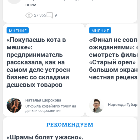
всем
27 365
9
МНЕНИЕ
МНЕНИЕ
«Покупаешь кота в
«Финал не совпа
мешке»:
ожиданиями»: с
предприниматель
смотреть филь
рассказала, как на
«Старый орел» 
самом деле устроен
большом экран
бизнес со складами
честная реценз
дешевых товаров
Наталья Шорохова
Надежда Губарь
Открыла кофейную точку на
деньги соцразвития
РЕКОМЕНДУЕМ
«Шрамы болят ужасно».