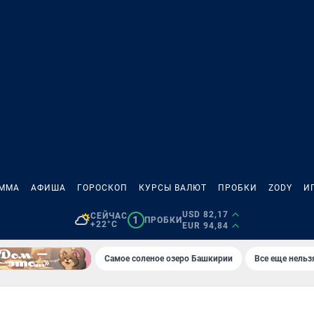
АММА
АФИША
ГОРОСКОП
КУРСЫ ВАЛЮТ
ПРОБКИ
ZODY
И
USD 82,17
СЕЙЧАС
1
ПРОБКИ
+22°C
EUR 94,84
Самое соленое озеро Башкирии
Все еще нельз