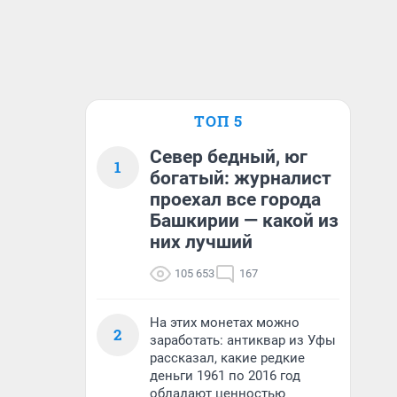
ТОП 5
Север бедный, юг
1
богатый: журналист
проехал все города
Башкирии — какой из
них лучший
105 653
167
На этих монетах можно
2
заработать: антиквар из Уфы
рассказал, какие редкие
деньги 1961 по 2016 год
обладают ценностью