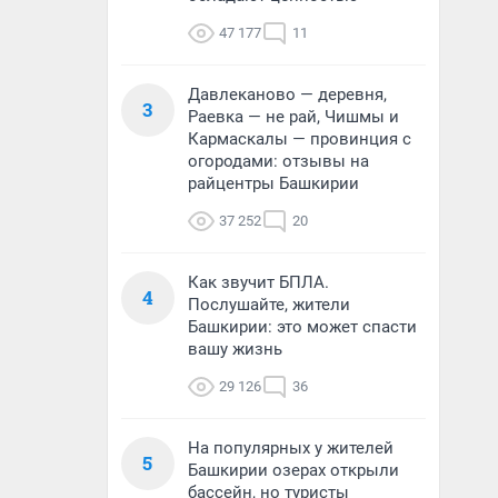
47 177
11
Давлеканово — деревня,
3
Раевка — не рай, Чишмы и
Кармаскалы — провинция с
огородами: отзывы на
райцентры Башкирии
37 252
20
Как звучит БПЛА.
4
Послушайте, жители
Башкирии: это может спасти
вашу жизнь
29 126
36
На популярных у жителей
5
Башкирии озерах открыли
бассейн, но туристы