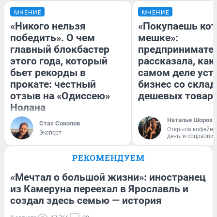
МНЕНИЕ
МНЕНИЕ
«Никого нельзя
«Покупаешь кот
победить». О чем
мешке»:
главный блокбастер
предпринимате
этого года, который
рассказала, как
бьет рекорды в
самом деле уст
прокате: честный
бизнес со скла
отзыв на «Одиссею»
дешевых товар
Нолана
Наталья Шорохо
Стас Соколов
Открыла кофейну
Эксперт
деньги соцразви
РЕКОМЕНДУЕМ
«Мечтал о большой жизни»: иностранец
из Камеруна переехал в Ярославль и
создал здесь семью — история