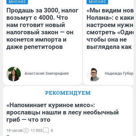
МНЕНИЕ
МНЕНИЕ
Продашь за 3000, налог
«Мы видим нов
возьмут с 4000. Что
Нолана»: с каки
нам готовит новый
настроем нужн
налоговый закон — он
смотреть «Одис
коснется импорта и
чтобы она не
даже репетиторов
выглядела как 
Анастасия Завгородняя
Надежда Губарь
РЕКОМЕНДУЕМ
«Напоминает куриное мясо»:
ярославцы нашли в лесу необычный
гриб — что это
18 часов
11 053
8