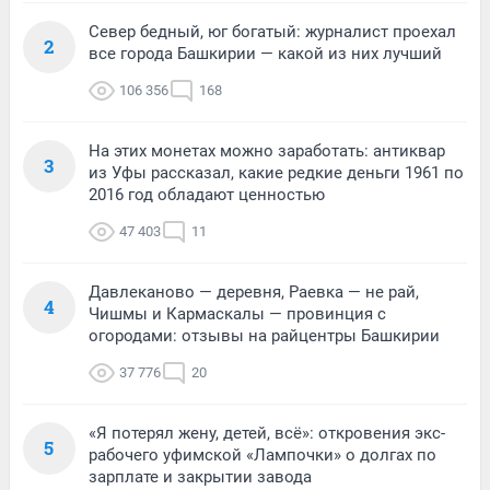
Север бедный, юг богатый: журналист проехал
2
все города Башкирии — какой из них лучший
106 356
168
На этих монетах можно заработать: антиквар
3
из Уфы рассказал, какие редкие деньги 1961 по
2016 год обладают ценностью
47 403
11
Давлеканово — деревня, Раевка — не рай,
4
Чишмы и Кармаскалы — провинция с
огородами: отзывы на райцентры Башкирии
37 776
20
«Я потерял жену, детей, всё»: откровения экс-
5
рабочего уфимской «Лампочки» о долгах по
зарплате и закрытии завода