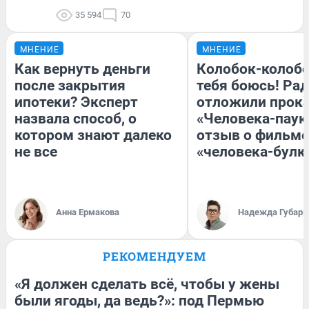
35 594
70
МНЕНИЕ
МНЕНИЕ
Как вернуть деньги
Колобок-колобо
после закрытия
тебя боюсь! Рад
ипотеки? Эксперт
отложили прок
назвала способ, о
«Человека-паук
котором знают далеко
отзыв о фильме
не все
«человека-булк
Анна Ермакова
Надежда Губарь
РЕКОМЕНДУЕМ
«Я должен сделать всё, чтобы у жены
были ягоды, да ведь?»: под Пермью