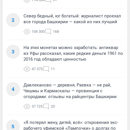
Север бедный, юг богатый: журналист проехал
2
все города Башкирии — какой из них лучший
106 300
168
На этих монетах можно заработать: антиквар
3
из Уфы рассказал, какие редкие деньги 1961 по
2016 год обладают ценностью
47 373
11
Давлеканово — деревня, Раевка — не рай,
4
Чишмы и Кармаскалы — провинция с
огородами: отзывы на райцентры Башкирии
37 725
20
«Я потерял жену, детей, всё»: откровения экс-
5
рабочего уфимской «Лампочки» о долгах по