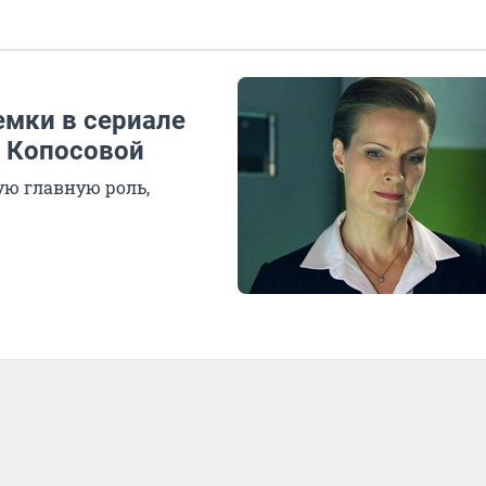
емки в сериале
и Копосовой
ую главную роль,