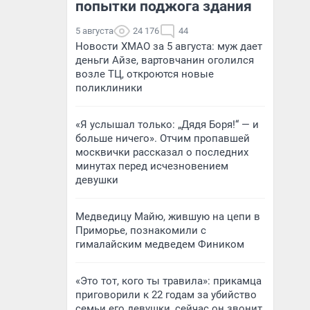
попытки поджога здания
5 августа
24 176
44
Новости ХМАО за 5 августа: муж дает
деньги Айзе, вартовчанин оголился
возле ТЦ, откроются новые
поликлиники
«Я услышал только: „Дядя Боря!“ — и
больше ничего». Отчим пропавшей
москвички рассказал о последних
минутах перед исчезновением
девушки
Медведицу Майю, жившую на цепи в
Приморье, познакомили с
гималайским медведем Фиником
«Это тот, кого ты травила»: прикамца
приговорили к 22 годам за убийство
семьи его девушки, сейчас он звонит