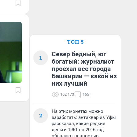
ТОП 5
Север бедный, юг
1
богатый: журналист
проехал все города
Башкирии — какой из
них лучший
102 173
165
На этих монетах можно
2
заработать: антиквар из Уфы
рассказал, какие редкие
деньги 1961 по 2016 год
обладают ценностью