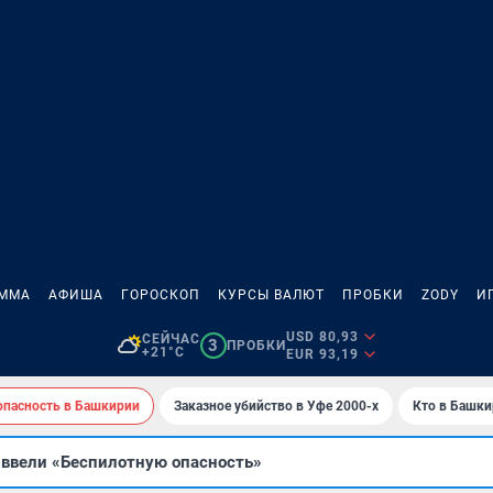
АММА
АФИША
ГОРОСКОП
КУРСЫ ВАЛЮТ
ПРОБКИ
ZODY
И
USD 80,93
СЕЙЧАС
3
ПРОБКИ
+21°C
EUR 93,19
опасность в Башкирии
Заказное убийство в Уфе 2000-х
Кто в Башкир
 ввели «Беспилотную опасность»