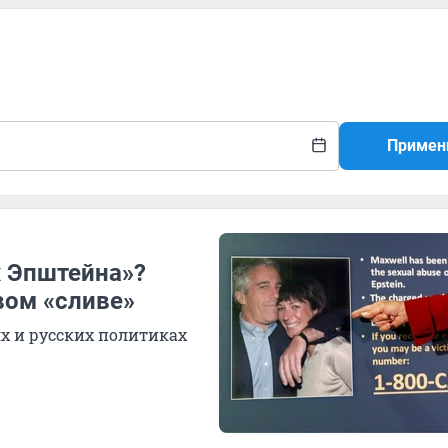
Примен
х Эпштейна»?
вом «сливе»
х и русских политиках