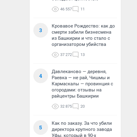
46 557
11
Кровавое Рождество: как до
3
смерти забили бизнесмена
из Башкирии и что стало с
организатором убийства
37 272
13
Давлеканово — деревня,
4
Раевка — не рай, Чишмы и
Кармаскалы — провинция с
огородами: отзывы на
райцентры Башкирии
32 875
20
Как по заказу. За что убили
5
директора крупного завода
Уфы, который в 90-х