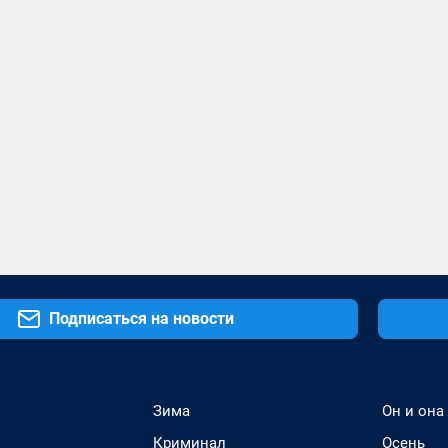
Подписаться на новости
Зима
Он и она
Криминал
Осень