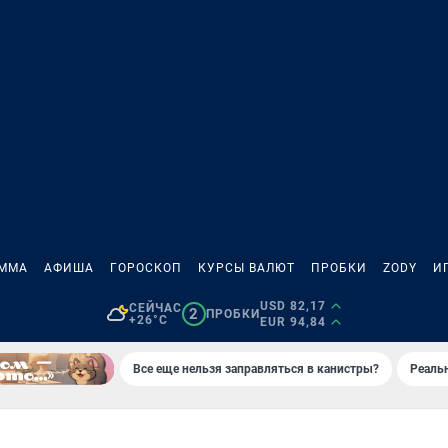
АММА
АФИША
ГОРОСКОП
КУРСЫ ВАЛЮТ
ПРОБКИ
ZODY
И
USD 82,17
СЕЙЧАС
2
ПРОБКИ
+26°C
EUR 94,84
Все еще нельзя заправляться в канистры?
Реаль