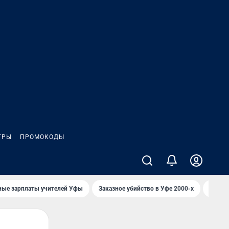
ГРЫ
ПРОМОКОДЫ
ные зарплаты учителей Уфы
Заказное убийство в Уфе 2000-х
Каким