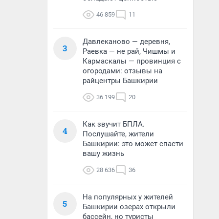
46 859
11
Давлеканово — деревня,
3
Раевка — не рай, Чишмы и
Кармаскалы — провинция с
огородами: отзывы на
райцентры Башкирии
36 199
20
Как звучит БПЛА.
4
Послушайте, жители
Башкирии: это может спасти
вашу жизнь
28 636
36
На популярных у жителей
5
Башкирии озерах открыли
бассейн, но туристы