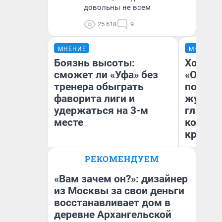
довольны не всем
25 618
9
МНЕНИЕ
МНЕНИЕ
Боязнь высоты:
Хоть к
сможет ли «Уфа» без
«Одисс
тренера обыграть
понрав
фаворита лиги и
журнал
удержаться на 3-м
главны
месте
которы
критик
РЕКОМЕНДУЕМ
Антон Селиверстов
Ан
Журналист UFA1.RU
Жу
«Вам зачем он?»: дизайнер
из Москвы за свои деньги
восстанавливает дом в
деревне Архангельской