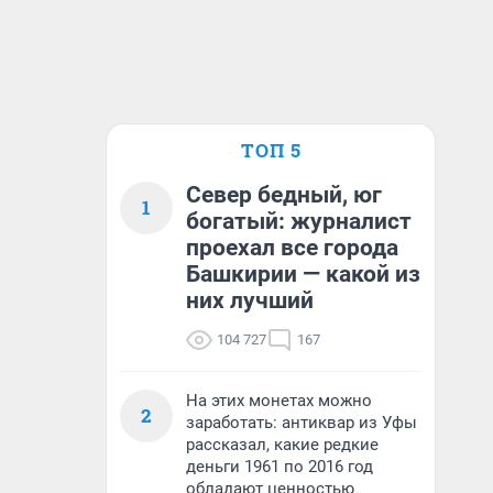
ТОП 5
Север бедный, юг
1
богатый: журналист
проехал все города
Башкирии — какой из
них лучший
104 727
167
На этих монетах можно
2
заработать: антиквар из Уфы
рассказал, какие редкие
деньги 1961 по 2016 год
обладают ценностью