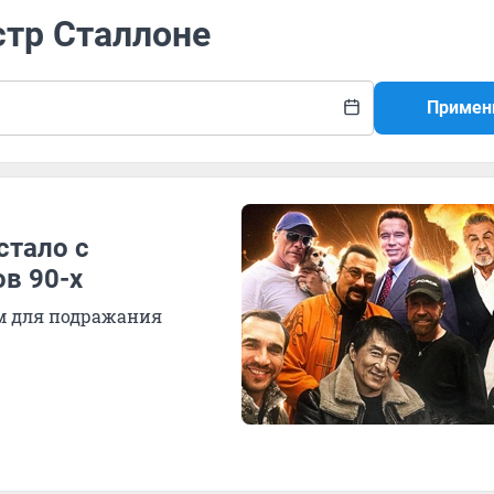
стр Сталлоне
Примен
стало с
в 90-х
м для подражания