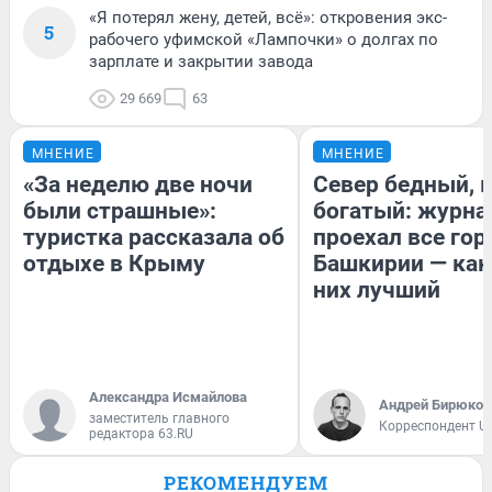
«Я потерял жену, детей, всё»: откровения экс-
5
рабочего уфимской «Лампочки» о долгах по
зарплате и закрытии завода
29 669
63
МНЕНИЕ
МНЕНИЕ
«За неделю две ночи
Север бедный, 
были страшные»:
богатый: журна
туристка рассказала об
проехал все гор
отдыхе в Крыму
Башкирии — как
них лучший
Александра Исмайлова
Андрей Бирюков
заместитель главного
Корреспондент U
редактора 63.RU
РЕКОМЕНДУЕМ