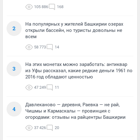
105 886
168
На популярных у жителей Башкирии озерах
2
открыли бассейн, но туристы довольны не
всем
58 773
14
На этих монетах можно заработать: антиквар
3
из Уфы рассказал, какие редкие деньги 1961 по
2016 год обладают ценностью
47 249
11
Давлеканово — деревня, Раевка — не рай,
4
Чишмы и Кармаскалы — провинция с
огородами: отзывы на райцентры Башкирии
37 426
20