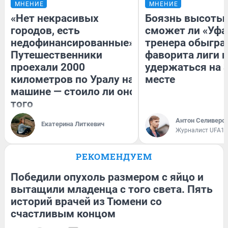
МНЕНИЕ
МНЕНИЕ
«Нет некрасивых
Боязнь высоты:
городов, есть
сможет ли «Уфа
недофинансированные».
тренера обыгра
Путешественники
фаворита лиги и
проехали 2000
удержаться на 
километров по Уралу на
месте
машине — стоило ли оно
того
Антон Селиверс
Екатерина Литкевич
Журналист UFA1.
РЕКОМЕНДУЕМ
Победили опухоль размером с яйцо и
вытащили младенца с того света. Пять
историй врачей из Тюмени со
счастливым концом