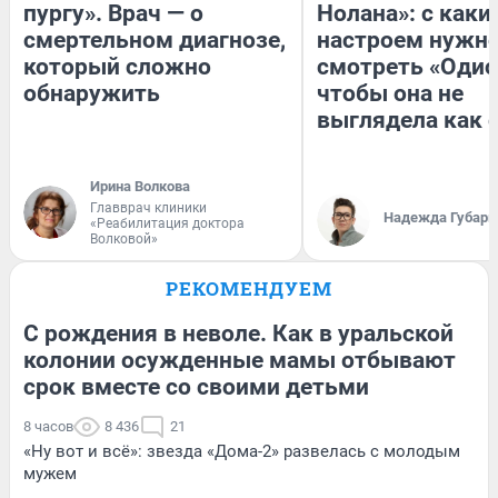
пургу». Врач — о
Нолана»: с каки
смертельном диагнозе,
настроем нужн
который сложно
смотреть «Одис
обнаружить
чтобы она не
выглядела как 
Ирина Волкова
Главврач клиники
Надежда Губарь
«Реабилитация доктора
Волковой»
РЕКОМЕНДУЕМ
С рождения в неволе. Как в уральской
колонии осужденные мамы отбывают
срок вместе со своими детьми
8 часов
8 436
21
«Ну вот и всё»: звезда «Дома-2» развелась с молодым
мужем