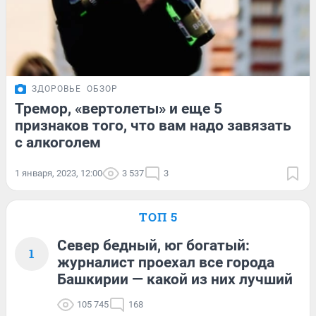
ЗДОРОВЬЕ
ОБЗОР
Тремор, «вертолеты» и еще 5
признаков того, что вам надо завязать
с алкоголем
1 января, 2023, 12:00
3 537
3
ТОП 5
Север бедный, юг богатый:
1
журналист проехал все города
Башкирии — какой из них лучший
105 745
168