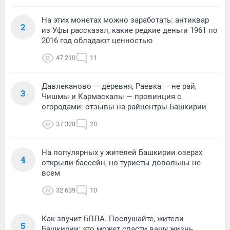
На этих монетах можно заработать: антиквар
2
из Уфы рассказал, какие редкие деньги 1961 по
2016 год обладают ценностью
47 210
11
Давлеканово — деревня, Раевка — не рай,
3
Чишмы и Кармаскалы — провинция с
огородами: отзывы на райцентры Башкирии
37 328
20
На популярных у жителей Башкирии озерах
4
открыли бассейн, но туристы довольны не
всем
32 639
10
Как звучит БПЛА. Послушайте, жители
5
Башкирии: это может спасти вашу жизнь