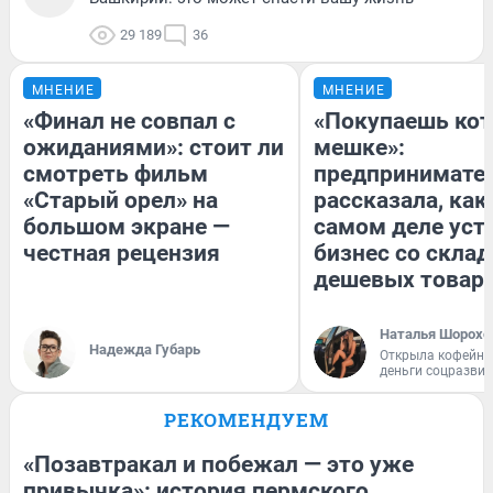
29 189
36
МНЕНИЕ
МНЕНИЕ
«Финал не совпал с
«Покупаешь кот
ожиданиями»: стоит ли
мешке»:
смотреть фильм
предпринимате
«Старый орел» на
рассказала, как
большом экране —
самом деле уст
честная рецензия
бизнес со скла
дешевых товар
Наталья Шорохо
Надежда Губарь
Открыла кофейну
деньги соцразви
РЕКОМЕНДУЕМ
«Позавтракал и побежал — это уже
привычка»: история пермского