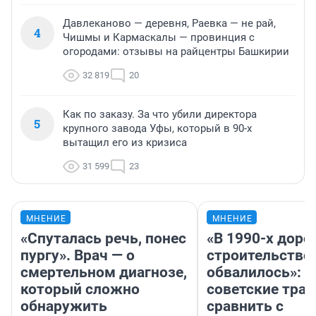
Давлеканово — деревня, Раевка — не рай,
4
Чишмы и Кармаскалы — провинция с
огородами: отзывы на райцентры Башкирии
32 819
20
Как по заказу. За что убили директора
5
крупного завода Уфы, который в 90-х
вытащил его из кризиса
31 599
23
МНЕНИЕ
МНЕНИЕ
«Спуталась речь, понес
«В 1990-х дор
пургу». Врач — о
строительство
смертельном диагнозе,
обвалилось»: 
который сложно
советские трас
обнаружить
сравнить с