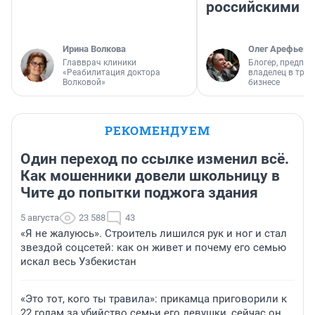
российскими
Ирина Волкова
Олег Арефьев
Главврач клиники
Блогер, предпри
«Реабилитация доктора
владелец в тра
Волковой»
бизнесе
РЕКОМЕНДУЕМ
Один переход по ссылке изменил всё.
Как мошенники довели школьницу в
Чите до попытки поджога здания
5 августа
23 588
43
«Я не жалуюсь». Строитель лишился рук и ног и стал
звездой соцсетей: как он живет и почему его семью
искал весь Узбекистан
«Это тот, кого ты травила»: прикамца приговорили к
22 годам за убийство семьи его девушки, сейчас он