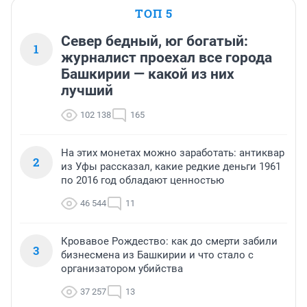
ТОП 5
Север бедный, юг богатый:
1
журналист проехал все города
Башкирии — какой из них
лучший
102 138
165
На этих монетах можно заработать: антиквар
2
из Уфы рассказал, какие редкие деньги 1961
по 2016 год обладают ценностью
46 544
11
Кровавое Рождество: как до смерти забили
3
бизнесмена из Башкирии и что стало с
организатором убийства
37 257
13