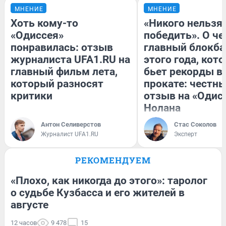
МНЕНИЕ
МНЕНИЕ
Хоть кому-то
«Никого нельзя
«Одиссея»
победить». О ч
понравилась: отзыв
главный блокба
журналиста UFA1.RU на
этого года, кот
главный фильм лета,
бьет рекорды в
который разносят
прокате: честн
критики
отзыв на «Одис
Нолана
Антон Селиверстов
Стас Соколов
Журналист UFA1.RU
Эксперт
РЕКОМЕНДУЕМ
«Плохо, как никогда до этого»: таролог
о судьбе Кузбасса и его жителей в
августе
12 часов
9 478
15