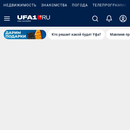
НЕДВИЖИМОСТЬ
ЗНАКОМСТВА
ПОГОДА
ТЕЛЕПРОГРАММА
Кто решает какой будет Уфа?
Мавлиев пр