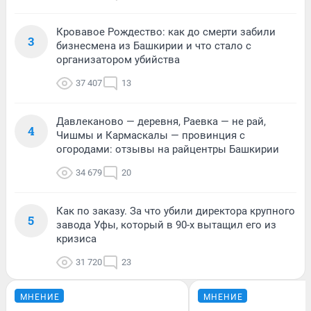
Кровавое Рождество: как до смерти забили
3
бизнесмена из Башкирии и что стало с
организатором убийства
37 407
13
Давлеканово — деревня, Раевка — не рай,
4
Чишмы и Кармаскалы — провинция с
огородами: отзывы на райцентры Башкирии
34 679
20
Как по заказу. За что убили директора крупного
5
завода Уфы, который в 90-х вытащил его из
кризиса
31 720
23
МНЕНИЕ
МНЕНИЕ