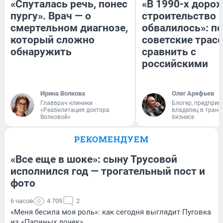
«Спуталась речь, понес
«В 1990-х доро
пургу». Врач — о
строительство 
смертельном диагнозе,
обвалилось»: п
который сложно
советские трас
обнаружить
сравнить с
российскими
Ирина Волкова
Олег Арефьев
Главврач клиники
Блогер, предприн
«Реабилитация доктора
владелец в тран
Волковой»
бизнесе
РЕКОМЕНДУЕМ
«Все еще в шоке»: сыну Трусовой
исполнился год — трогательный пост и
фото
6 часов
4 709
2
«Меня бесила моя роль»: как сегодня выглядит Пуговка
из «Папиных дочек»