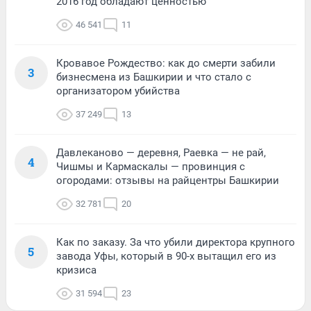
2016 год обладают ценностью
46 541
11
Кровавое Рождество: как до смерти забили
3
бизнесмена из Башкирии и что стало с
организатором убийства
37 249
13
Давлеканово — деревня, Раевка — не рай,
4
Чишмы и Кармаскалы — провинция с
огородами: отзывы на райцентры Башкирии
32 781
20
Как по заказу. За что убили директора крупного
5
завода Уфы, который в 90-х вытащил его из
кризиса
31 594
23