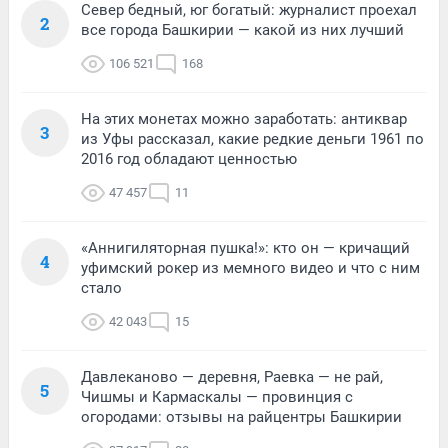
Север бедный, юг богатый: журналист проехал
2
все города Башкирии — какой из них лучший
106 521
168
На этих монетах можно заработать: антиквар
3
из Уфы рассказал, какие редкие деньги 1961 по
2016 год обладают ценностью
47 457
11
«Аннигиляторная пушка!»: кто он — кричащий
4
уфимский рокер из мемного видео и что с ним
стало
42 043
15
Давлеканово — деревня, Раевка — не рай,
5
Чишмы и Кармаскалы — провинция с
огородами: отзывы на райцентры Башкирии