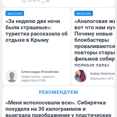
37 917
20
МНЕНИЕ
МНЕНИЕ
«За неделю две ночи
«Аналоговая жи
были страшные»:
вот что нам нуж
туристка рассказала об
Почему новые
отдыхе в Крыму
блокбастеры
проваливаются,
повторы стары
фильмов собир
полные залы
Александра Исмайлова
Алёна Золотухи
заместитель главного
Журналист НГС
редактора 63.RU
РЕКОМЕНДУЕМ
«Меня исполосовали всю». Сибирячка
похудела на 30 килограммов и
выиграла преображение у пластических