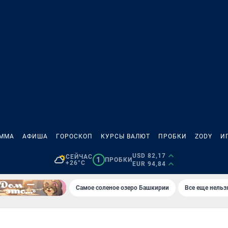
АММА
АФИША
ГОРОСКОП
КУРСЫ ВАЛЮТ
ПРОБКИ
ZODY
И
USD 82,17
СЕЙЧАС
1
ПРОБКИ
+26°C
EUR 94,84
Самое соленое озеро Башкирии
Все еще нельз