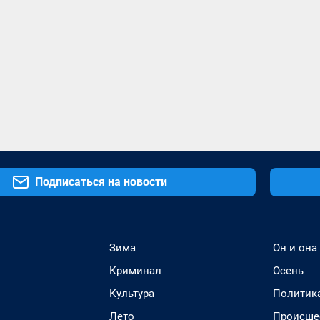
Подписаться на новости
Зима
Он и она
Криминал
Осень
Культура
Политик
Лето
Происше