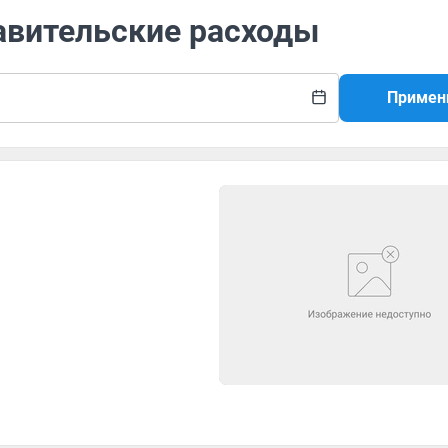
авительские расходы
Примен