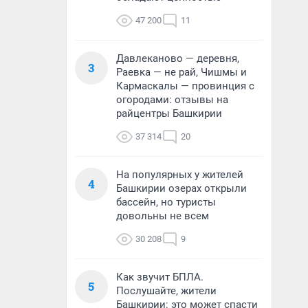
47 200
11
Давлеканово — деревня,
3
Раевка — не рай, Чишмы и
Кармаскалы — провинция с
огородами: отзывы на
райцентры Башкирии
37 314
20
На популярных у жителей
4
Башкирии озерах открыли
бассейн, но туристы
довольны не всем
30 208
9
Как звучит БПЛА.
5
Послушайте, жители
Башкирии: это может спасти