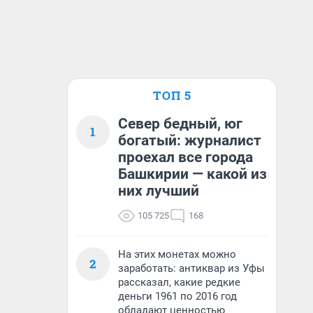
ТОП 5
Север бедный, юг
1
богатый: журналист
проехал все города
Башкирии — какой из
них лучший
105 725
168
На этих монетах можно
2
заработать: антиквар из Уфы
рассказал, какие редкие
деньги 1961 по 2016 год
обладают ценностью