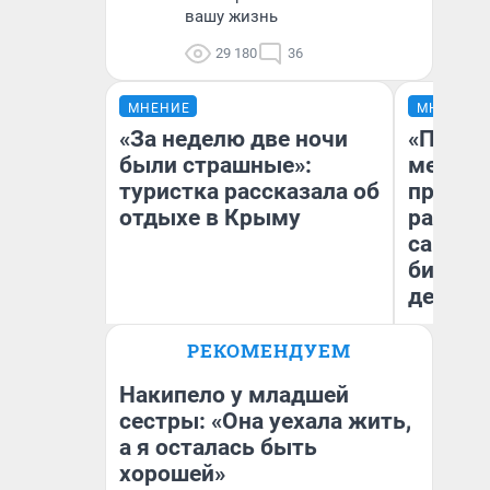
вашу жизнь
29 180
36
МНЕНИЕ
МНЕНИЕ
«За неделю две ночи
«Покуп
были страшные»:
мешке»
туристка рассказала об
предпр
отдыхе в Крыму
рассказ
самом 
бизнес
дешевы
РЕКОМЕНДУЕМ
Александра Исмайлова
На
заместитель главного
От
редактора 63.RU
де
Накипело у младшей
сестры: «Она уехала жить,
а я осталась быть
хорошей»