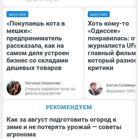
МНЕНИЕ
МНЕНИЕ
«Покупаешь кота в
Хоть кому-то
мешке»:
«Одиссея»
предприниматель
понравилась: о
рассказала, как на
журналиста UFA
самом деле устроен
главный фильм 
бизнес со складами
который разнос
дешевых товаров
критики
Наталья Шорохова
Антон Селиверс
Открыла кофейную точку на
Журналист UFA1.
деньги соцразвития
РЕКОМЕНДУЕМ
Как за август подготовить огород к
зиме и не потерять урожай — советы
агронома