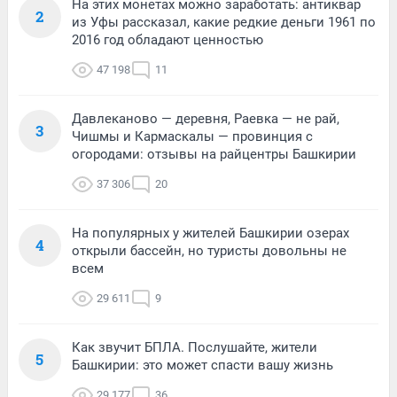
На этих монетах можно заработать: антиквар
2
из Уфы рассказал, какие редкие деньги 1961 по
2016 год обладают ценностью
47 198
11
Давлеканово — деревня, Раевка — не рай,
3
Чишмы и Кармаскалы — провинция с
огородами: отзывы на райцентры Башкирии
37 306
20
На популярных у жителей Башкирии озерах
4
открыли бассейн, но туристы довольны не
всем
29 611
9
Как звучит БПЛА. Послушайте, жители
5
Башкирии: это может спасти вашу жизнь
29 177
36