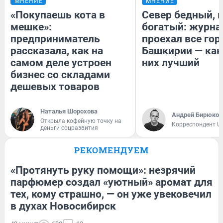
МНЕНИЕ
МНЕНИЕ
«Покупаешь кота в
Север бедный, 
мешке»:
богатый: журна
предприниматель
проехал все гор
рассказала, как на
Башкирии — как
самом деле устроен
них лучший
бизнес со складами
дешевых товаров
Наталья Шорохова
Андрей Бирюков
Открыла кофейную точку на
Корреспондент U
деньги соцразвития
РЕКОМЕНДУЕМ
«Протянуть руку помощи»: незрячий
парфюмер создал «уютный» аромат для
тех, кому страшно, — он уже увековечил
в духах Новосибирск