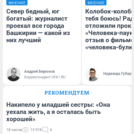
МНЕНИЕ
МНЕНИЕ
Север бедный, юг
Колобок-колобо
богатый: журналист
тебя боюсь! Рад
проехал все города
отложили прок
Башкирии — какой из
«Человека-паук
них лучший
отзыв о фильме
«человека-булк
Андрей Бирюков
Надежда Губарь
Корреспондент UFA1.RU
РЕКОМЕНДУЕМ
Накипело у младшей сестры: «Она
уехала жить, а я осталась быть
хорошей»
18 часов
13 518
6