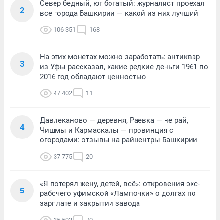
Север бедный, юг богатый: журналист проехал
2
все города Башкирии — какой из них лучший
106 351
168
На этих монетах можно заработать: антиквар
3
из Уфы рассказал, какие редкие деньги 1961 по
2016 год обладают ценностью
47 402
11
Давлеканово — деревня, Раевка — не рай,
4
Чишмы и Кармаскалы — провинция с
огородами: отзывы на райцентры Башкирии
37 775
20
«Я потерял жену, детей, всё»: откровения экс-
5
рабочего уфимской «Лампочки» о долгах по
зарплате и закрытии завода
35 593
70