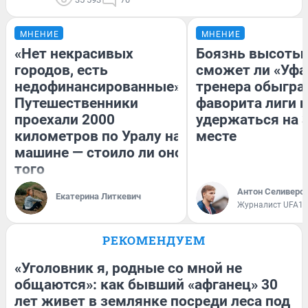
МНЕНИЕ
МНЕНИЕ
«Нет некрасивых
Боязнь высоты:
городов, есть
сможет ли «Уфа
недофинансированные».
тренера обыгра
Путешественники
фаворита лиги и
проехали 2000
удержаться на 
километров по Уралу на
месте
машине — стоило ли оно
того
Антон Селиверс
Екатерина Литкевич
Журналист UFA1.
РЕКОМЕНДУЕМ
«Уголовник я, родные со мной не
общаются»: как бывший «афганец» 30
лет живет в землянке посреди леса под