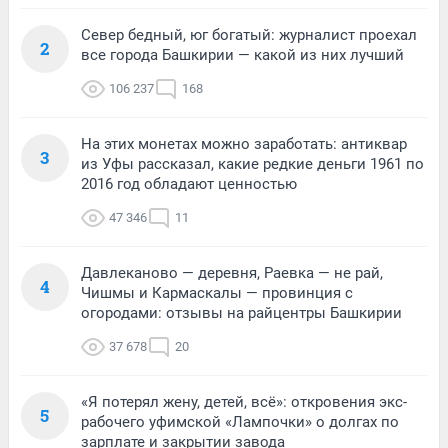
Север бедный, юг богатый: журналист проехал
2
все города Башкирии — какой из них лучший
106 237
168
На этих монетах можно заработать: антиквар
3
из Уфы рассказал, какие редкие деньги 1961 по
2016 год обладают ценностью
47 346
11
Давлеканово — деревня, Раевка — не рай,
4
Чишмы и Кармаскалы — провинция с
огородами: отзывы на райцентры Башкирии
37 678
20
«Я потерял жену, детей, всё»: откровения экс-
5
рабочего уфимской «Лампочки» о долгах по
зарплате и закрытии завода