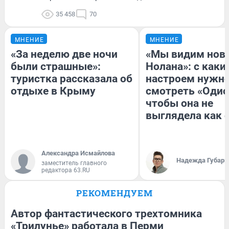
35 458
70
МНЕНИЕ
МНЕНИЕ
«За неделю две ночи
«Мы видим нов
были страшные»:
Нолана»: с каки
туристка рассказала об
настроем нужн
отдыхе в Крыму
смотреть «Одис
чтобы она не
выглядела как 
Александра Исмайлова
Надежда Губарь
заместитель главного
редактора 63.RU
РЕКОМЕНДУЕМ
Автор фантастического трехтомника
«Трилунье» работала в Перми