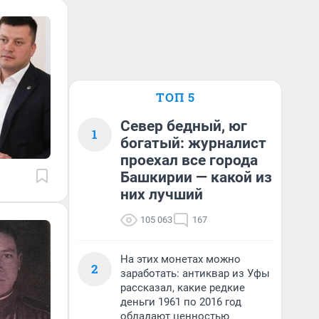
ТОП 5
Север бедный, юг
1
богатый: журналист
проехал все города
Башкирии — какой из
них лучший
105 063
167
На этих монетах можно
2
заработать: антиквар из Уфы
рассказал, какие редкие
деньги 1961 по 2016 год
обладают ценностью