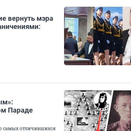
ие вернуть мэра
аничениями:
ым»:
ом Параде
о самых отличившихся