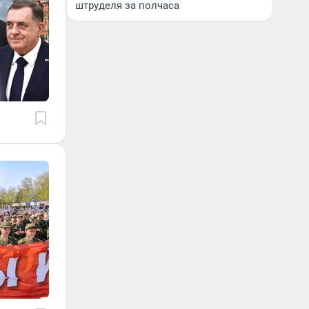
штруделя за полчаса