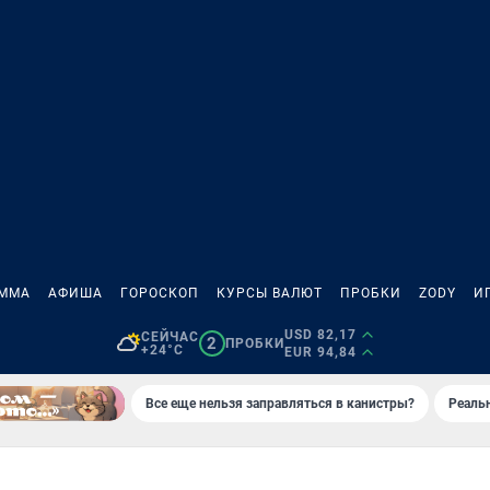
АММА
АФИША
ГОРОСКОП
КУРСЫ ВАЛЮТ
ПРОБКИ
ZODY
И
USD 82,17
СЕЙЧАС
2
ПРОБКИ
+24°C
EUR 94,84
Все еще нельзя заправляться в канистры?
Реаль