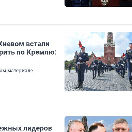
Киевом встали
арить по Кремлю:
ом материале
бежных лидеров