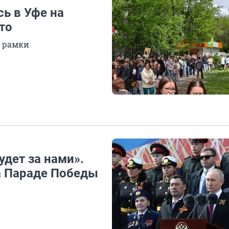
ь в Уфе на
то
з рамки
удет за нами».
а Параде Победы