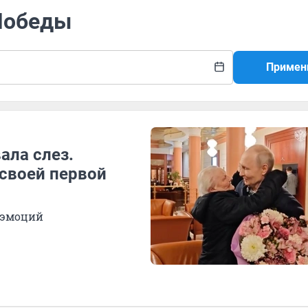
 Победы
Примен
ала слез.
 своей первой
и эмоций