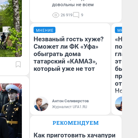
довольны не всем
26 919
9
МНЕНИЕ
МНЕНИЕ
Незваный гость хуже?
«Никог
Сможет ли ФК «Уфа»
победи
обыграть дома
главны
татарский «КАМАЗ»,
этого г
который уже не тот
бьет р
прокат
отзыв 
Нолана
Антон Селиверстов
Ст
Журналист UFA1.RU
Эк
РЕКОМЕНДУЕМ
Как приготовить хачапури