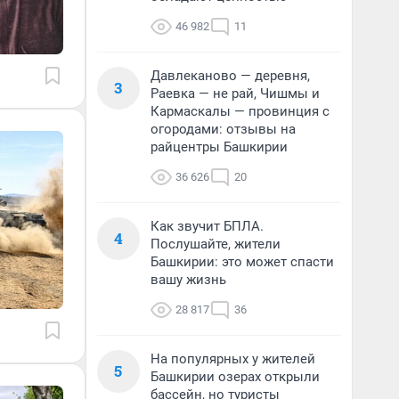
46 982
11
Давлеканово — деревня,
3
Раевка — не рай, Чишмы и
Кармаскалы — провинция с
огородами: отзывы на
райцентры Башкирии
36 626
20
Как звучит БПЛА.
4
Послушайте, жители
Башкирии: это может спасти
вашу жизнь
28 817
36
На популярных у жителей
5
Башкирии озерах открыли
бассейн, но туристы