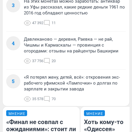
На этих монетах можно заработать: антиквар
3
из Уфы рассказал, какие редкие деньги 1961 по
2016 год обладают ценностью
47 392
11
Давлеканово — деревня, Раевка — не рай,
4
Чишмы и Кармаскалы — провинция с
огородами: отзывы на райцентры Башкирии
37 756
20
«Я потерял жену, детей, всё»: откровения экс-
5
рабочего уфимской «Лампочки» о долгах по
зарплате и закрытии завода
35 578
70
МНЕНИЕ
МНЕНИЕ
«Финал не совпал с
Хоть кому-то
ожиданиями»: стоит ли
«Одиссея»