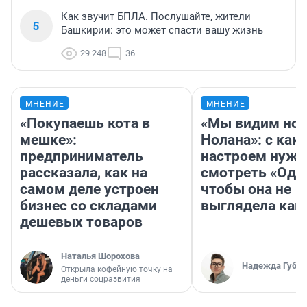
Как звучит БПЛА. Послушайте, жители
5
Башкирии: это может спасти вашу жизнь
29 248
36
МНЕНИЕ
МНЕНИЕ
«Покупаешь кота в
«Мы видим нов
мешке»:
Нолана»: с как
предприниматель
настроем нужн
рассказала, как на
смотреть «Оди
самом деле устроен
чтобы она не
бизнес со складами
выглядела как
дешевых товаров
Наталья Шорохова
Надежда Губар
Открыла кофейную точку на
деньги соцразвития