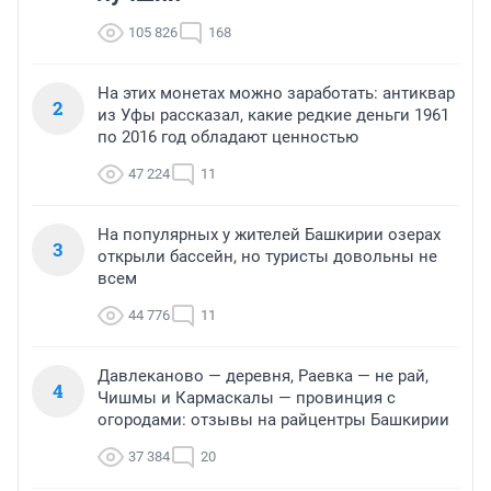
105 826
168
На этих монетах можно заработать: антиквар
2
из Уфы рассказал, какие редкие деньги 1961
по 2016 год обладают ценностью
47 224
11
На популярных у жителей Башкирии озерах
3
открыли бассейн, но туристы довольны не
всем
44 776
11
Давлеканово — деревня, Раевка — не рай,
4
Чишмы и Кармаскалы — провинция с
огородами: отзывы на райцентры Башкирии
37 384
20