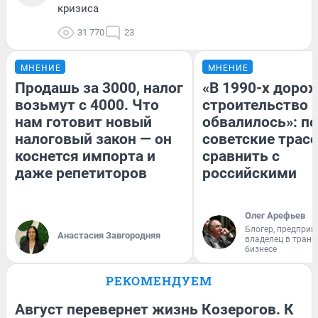
кризиса
31 770
23
МНЕНИЕ
МНЕНИЕ
Продашь за 3000, налог
«В 1990-х доро
возьмут с 4000. Что
строительство 
нам готовит новый
обвалилось»: п
налоговый закон — он
советские трас
коснется импорта и
сравнить с
даже репетиторов
российскими
Олег Арефьев
Блогер, предприн
Анастасия Завгородняя
владелец в тран
бизнесе
РЕКОМЕНДУЕМ
Август перевернет жизнь Козерогов. К