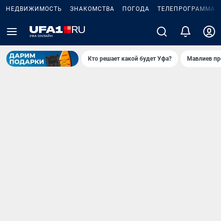
НЕДВИЖИМОСТЬ
ЗНАКОМСТВА
ПОГОДА
ТЕЛЕПРОГРАММА
Кто решает какой будет Уфа?
Мавлиев пр