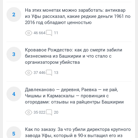
На этих монетах можно заработать: антиквар
2
из Уфы рассказал, какие редкие деньги 1961 по
2016 год обладают ценностью
46 664
11
Кровавое Рождество: как до смерти забили
3
бизнесмена из Башкирии и что стало с
организатором убийства
37 446
13
Давлеканово — деревня, Раевка — не рай,
4
Чишмы и Кармаскалы — провинция с
огородами: отзывы на райцентры Башкирии
35 022
20
Как по заказу. За что убили директора крупного
5
завода Уфы, который в 90-х вытащил его из