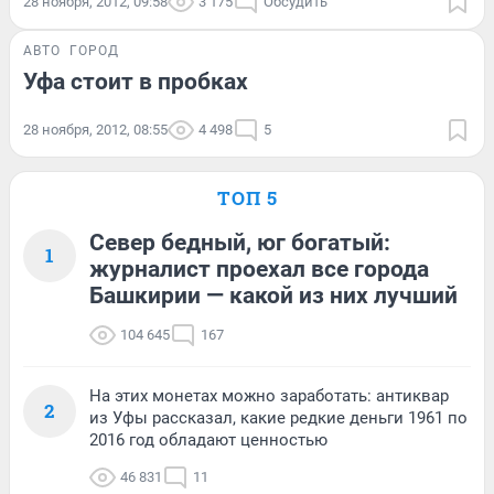
28 ноября, 2012, 09:58
3 175
Обсудить
АВТО
ГОРОД
Уфа стоит в пробках
28 ноября, 2012, 08:55
4 498
5
ТОП 5
Север бедный, юг богатый:
1
журналист проехал все города
Башкирии — какой из них лучший
104 645
167
На этих монетах можно заработать: антиквар
2
из Уфы рассказал, какие редкие деньги 1961 по
2016 год обладают ценностью
46 831
11