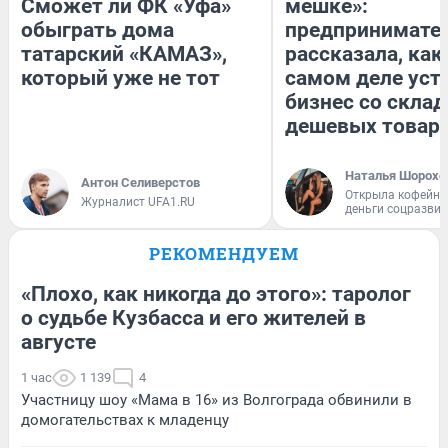
Сможет ли ФК «Уфа»
мешке»:
обыграть дома
предпринимате
татарский «КАМАЗ»,
рассказала, как
который уже не тот
самом деле уст
бизнес со скла
дешевых товар
Наталья Шорохо
Антон Селиверстов
Открыла кофейну
Журналист UFA1.RU
деньги соцразви
РЕКОМЕНДУЕМ
«Плохо, как никогда до этого»: таролог
о судьбе Кузбасса и его жителей в
августе
1 час
1 139
4
Участницу шоу «Мама в 16» из Волгограда обвинили в
домогательствах к младенцу