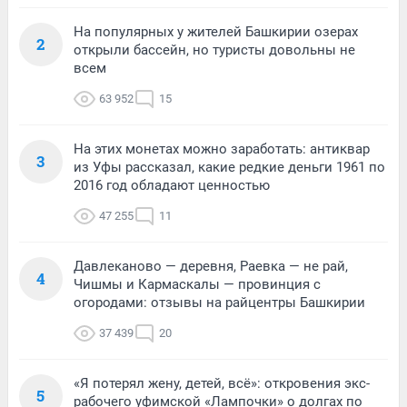
На популярных у жителей Башкирии озерах
2
открыли бассейн, но туристы довольны не
всем
63 952
15
На этих монетах можно заработать: антиквар
3
из Уфы рассказал, какие редкие деньги 1961 по
2016 год обладают ценностью
47 255
11
Давлеканово — деревня, Раевка — не рай,
4
Чишмы и Кармаскалы — провинция с
огородами: отзывы на райцентры Башкирии
37 439
20
«Я потерял жену, детей, всё»: откровения экс-
5
рабочего уфимской «Лампочки» о долгах по