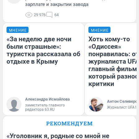
зарплате и закрытии завода
29 976
64
МНЕНИЕ
МНЕНИЕ
«За неделю две ночи
Хоть кому-то
были страшные»:
«Одиссея»
туристка рассказала об
понравилась: о
отдыхе в Крыму
журналиста UFA
главный фильм 
который разнос
критики
Александра Исмайлова
Антон Селиверс
заместитель главного
Журналист UFA1.
редактора 63.RU
РЕКОМЕНДУЕМ
«Уголовник я, родные со мной не