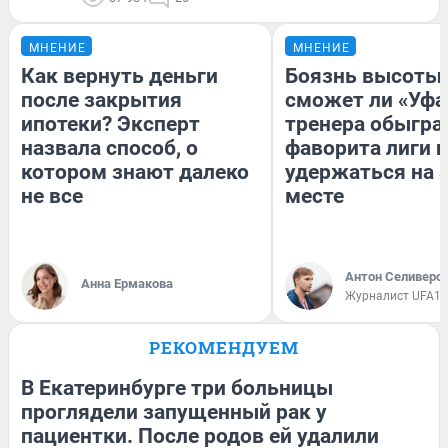
МНЕНИЕ
МНЕНИЕ
Как вернуть деньги
Боязнь высоты:
после закрытия
сможет ли «Уфа
ипотеки? Эксперт
тренера обыгра
назвала способ, о
фаворита лиги и
котором знают далеко
удержаться на 
не все
месте
Антон Селиверс
Анна Ермакова
Журналист UFA1.
РЕКОМЕНДУЕМ
В Екатеринбурге три больницы
проглядели запущенный рак у
пациентки. После родов ей удалили