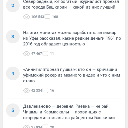
Север бедный, юг богатый: журналист проехал
2
все города Башкирии — какой из них лучший
106 543
168
На этих монетах можно заработать: антиквар
3
из Уфы рассказал, какие редкие деньги 1961 по
2016 год обладают ценностью
47 467
11
«Аннигиляторная пушка!»: кто он — кричащий
4
уфимский рокер из мемного видео и что с ним
стало
42 334
16
Давлеканово — деревня, Раевка — не рай,
5
Чишмы и Кармаскалы — провинция с
огородами: отзывы на райцентры Башкирии
37 934
20