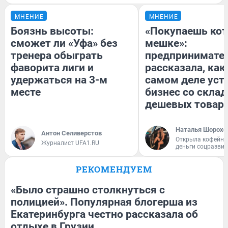
МНЕНИЕ
МНЕНИЕ
Боязнь высоты:
«Покупаешь кот
сможет ли «Уфа» без
мешке»:
тренера обыграть
предпринимате
фаворита лиги и
рассказала, как
удержаться на 3-м
самом деле уст
месте
бизнес со скла
дешевых товар
Наталья Шорохо
Антон Селиверстов
Открыла кофейну
Журналист UFA1.RU
деньги соцразви
РЕКОМЕНДУЕМ
«Было страшно столкнуться с
полицией». Популярная блогерша из
Екатеринбурга честно рассказала об
отдыхе в Грузии