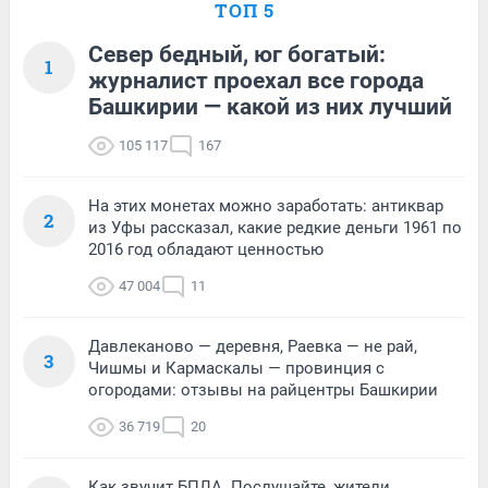
ТОП 5
Север бедный, юг богатый:
1
журналист проехал все города
Башкирии — какой из них лучший
105 117
167
На этих монетах можно заработать: антиквар
2
из Уфы рассказал, какие редкие деньги 1961 по
2016 год обладают ценностью
47 004
11
Давлеканово — деревня, Раевка — не рай,
3
Чишмы и Кармаскалы — провинция с
огородами: отзывы на райцентры Башкирии
36 719
20
Как звучит БПЛА. Послушайте, жители