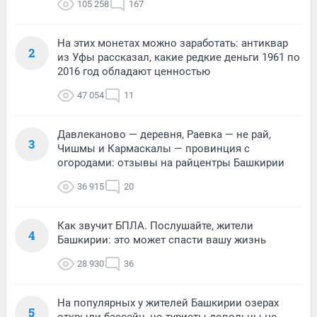
105 258
167
На этих монетах можно заработать: антиквар
2
из Уфы рассказал, какие редкие деньги 1961 по
2016 год обладают ценностью
47 054
11
Давлеканово — деревня, Раевка — не рай,
3
Чишмы и Кармаскалы — провинция с
огородами: отзывы на райцентры Башкирии
36 915
20
Как звучит БПЛА. Послушайте, жители
4
Башкирии: это может спасти вашу жизнь
28 930
36
На популярных у жителей Башкирии озерах
5
открыли бассейн, но туристы довольны не