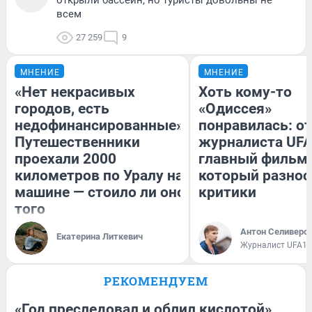
всем
27 259
9
МНЕНИЕ
МНЕНИЕ
«Нет некрасивых
Хоть кому-то
городов, есть
«Одиссея»
недофинансированные».
понравилась: о
Путешественники
журналиста UFA
проехали 2000
главный фильм 
километров по Уралу на
который разнос
машине — стоило ли оно
критики
того
Антон Селиверс
Екатерина Литкевич
Журналист UFA1.
РЕКОМЕНДУЕМ
«Год преследовал и облил кислотой».