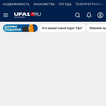
НЕДВИЖИМОСТЬ
ЗНАКОМСТВА
ПОГОДА
ТЕЛЕПРОГРАММА
Кто решает какой будет Уфа?
Мавлиев пр