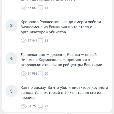
46 653
11
Кровавое Рождество: как до смерти забили
3
бизнесмена из Башкирии и что стало с
организатором убийства
37 441
13
Давлеканово — деревня, Раевка — не рай,
4
Чишмы и Кармаскалы — провинция с
огородами: отзывы на райцентры Башкирии
34 993
20
Как по заказу. За что убили директора крупного
5
завода Уфы, который в 90-х вытащил его из
кризиса
31 763
23