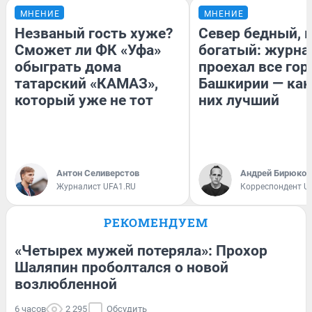
МНЕНИЕ
МНЕНИЕ
Незваный гость хуже?
Север бедный, 
Сможет ли ФК «Уфа»
богатый: журна
обыграть дома
проехал все гор
татарский «КАМАЗ»,
Башкирии — как
который уже не тот
них лучший
Антон Селиверстов
Андрей Бирюков
Журналист UFA1.RU
Корреспондент U
РЕКОМЕНДУЕМ
«Четырех мужей потеряла»: Прохор
Шаляпин проболтался о новой
возлюбленной
6 часов
2 295
Обсудить