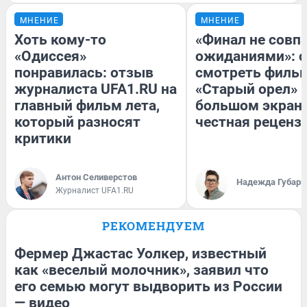
МНЕНИЕ
МНЕНИЕ
Хоть кому-то
«Финал не совпа
«Одиссея»
ожиданиями»: с
понравилась: отзыв
смотреть филь
журналиста UFA1.RU на
«Старый орел» 
главный фильм лета,
большом экран
который разносят
честная реценз
критики
Антон Селиверстов
Надежда Губарь
Журналист UFA1.RU
РЕКОМЕНДУЕМ
Фермер Джастас Уолкер, известный
как «веселый молочник», заявил что
его семью могут выдворить из России
— видео