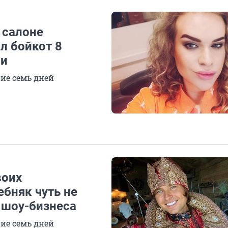
 салоне
л бойкот 8
ли
ие семь дней
воих
ебняк чуть не
 шоу-бизнеса
ие семь дней