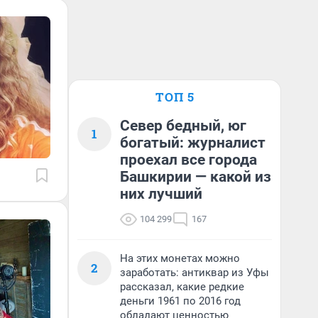
ТОП 5
Север бедный, юг
1
богатый: журналист
проехал все города
Башкирии — какой из
них лучший
104 299
167
На этих монетах можно
2
заработать: антиквар из Уфы
рассказал, какие редкие
деньги 1961 по 2016 год
обладают ценностью