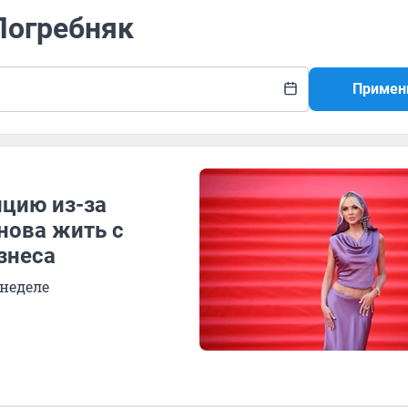
Погребняк
Примен
ицию из-за
нова жить с
знеса
 неделе