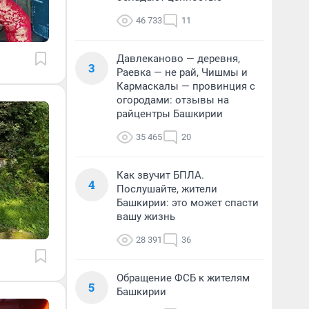
46 733
11
Давлеканово — деревня,
3
Раевка — не рай, Чишмы и
Кармаскалы — провинция с
огородами: отзывы на
райцентры Башкирии
35 465
20
Как звучит БПЛА.
4
Послушайте, жители
Башкирии: это может спасти
вашу жизнь
28 391
36
Обращение ФСБ к жителям
5
Башкирии