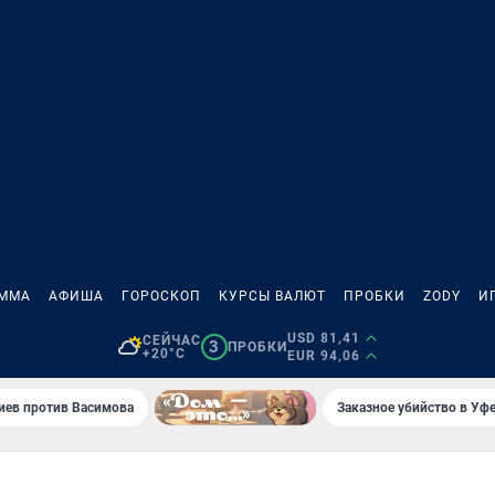
АММА
АФИША
ГОРОСКОП
КУРСЫ ВАЛЮТ
ПРОБКИ
ZODY
И
USD 81,41
СЕЙЧАС
3
ПРОБКИ
+20°C
EUR 94,06
иев против Васимова
Заказное убийство в Уфе