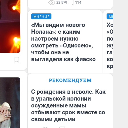
22 579
114
МНЕНИЕ
МНЕНИЕ
«Мы видим нового
Хоть к
Нолана»: с каким
«Одисс
настроем нужно
понрав
смотреть «Одиссею»,
журнал
чтобы она не
главны
выглядела как фиаско
которы
критик
РЕКОМЕНДУЕМ
Ан
Надежда Губарь
Жу
С рождения в неволе. Как
в уральской колонии
осужденные мамы
отбывают срок вместе со
своими детьми