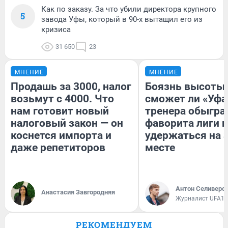
Как по заказу. За что убили директора крупного
5
завода Уфы, который в 90-х вытащил его из
кризиса
31 650
23
МНЕНИЕ
МНЕНИЕ
Продашь за 3000, налог
Боязнь высоты:
возьмут с 4000. Что
сможет ли «Уфа
нам готовит новый
тренера обыгра
налоговый закон — он
фаворита лиги и
коснется импорта и
удержаться на 
даже репетиторов
месте
Антон Селиверс
Анастасия Завгородняя
Журналист UFA1.
РЕКОМЕНДУЕМ