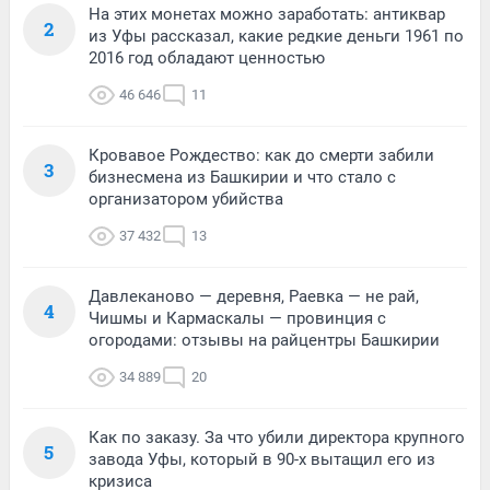
На этих монетах можно заработать: антиквар
2
из Уфы рассказал, какие редкие деньги 1961 по
2016 год обладают ценностью
46 646
11
Кровавое Рождество: как до смерти забили
3
бизнесмена из Башкирии и что стало с
организатором убийства
37 432
13
Давлеканово — деревня, Раевка — не рай,
4
Чишмы и Кармаскалы — провинция с
огородами: отзывы на райцентры Башкирии
34 889
20
Как по заказу. За что убили директора крупного
5
завода Уфы, который в 90-х вытащил его из
кризиса