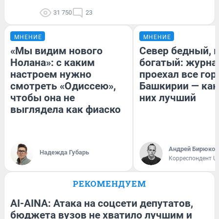
31 750
23
МНЕНИЕ
МНЕНИЕ
«Мы видим нового
Север бедный, 
Нолана»: с каким
богатый: журна
настроем нужно
проехал все гор
смотреть «Одиссею»,
Башкирии — как
чтобы она не
них лучший
выглядела как фиаско
Андрей Бирюков
Надежда Губарь
Корреспондент U
РЕКОМЕНДУЕМ
AI-AINA: Атака на соцсети депутатов,
бюджета вузов не хватило лучшим и