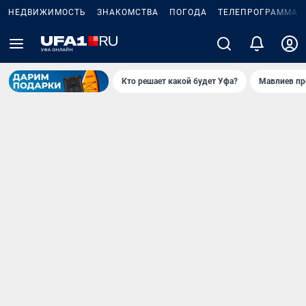
НЕДВИЖИМОСТЬ
ЗНАКОМСТВА
ПОГОДА
ТЕЛЕПРОГРАММА
Кто решает какой будет Уфа?
Мавлиев пр