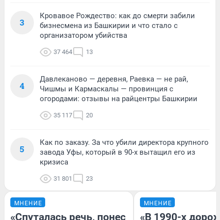
Кровавое Рождество: как до смерти забили
3
бизнесмена из Башкирии и что стало с
организатором убийства
37 464
13
Давлеканово — деревня, Раевка — не рай,
4
Чишмы и Кармаскалы — провинция с
огородами: отзывы на райцентры Башкирии
35 117
20
Как по заказу. За что убили директора крупного
5
завода Уфы, который в 90-х вытащил его из
кризиса
31 801
23
МНЕНИЕ
МНЕНИЕ
«Спуталась речь, понес
«В 1990-х доро