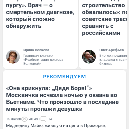
пургу». Врач — о
строительство 
смертельном диагнозе,
обвалилось»: п
который сложно
советские трас
обнаружить
сравнить с
российскими
Ирина Волкова
Олег Арефьев
Главврач клиники
Блогер, предприн
«Реабилитация доктора
владелец в тран
Волковой»
бизнесе
РЕКОМЕНДУЕМ
«Она крикнула: „Дядя Боря!“»
Москвичка исчезла ночью у океана во
Вьетнаме. Что произошло в последние
минуты пропажи девушки
15 часов
40 491
14
Медведицу Майю, жившую на цепи в Приморье,