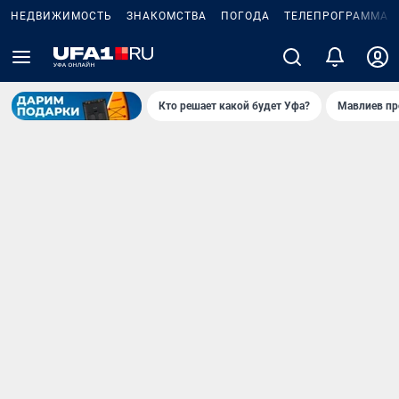
НЕДВИЖИМОСТЬ
ЗНАКОМСТВА
ПОГОДА
ТЕЛЕПРОГРАММА
Кто решает какой будет Уфа?
Мавлиев пр