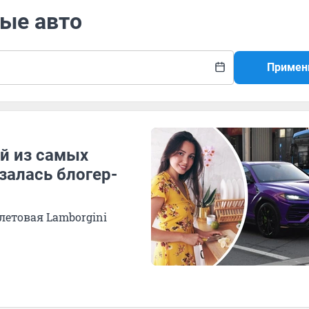
вые авто
Примен
й из самых
залась блогер-
летовая Lamborgini