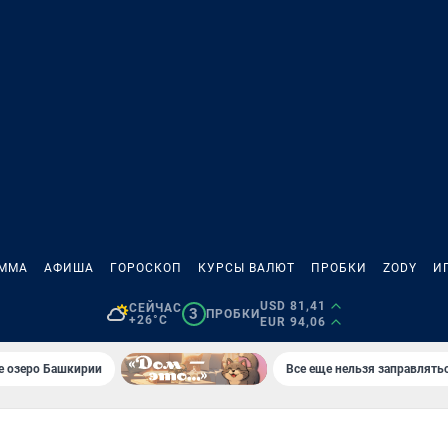
АММА
АФИША
ГОРОСКОП
КУРСЫ ВАЛЮТ
ПРОБКИ
ZODY
И
USD 81,41
СЕЙЧАС
3
ПРОБКИ
+26°C
EUR 94,06
е озеро Башкирии
Все еще нельзя заправлять