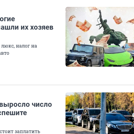
огие
ашли их хозяев
 люкс, налог на
авто
 выросло число
спешите
стоит заплатить