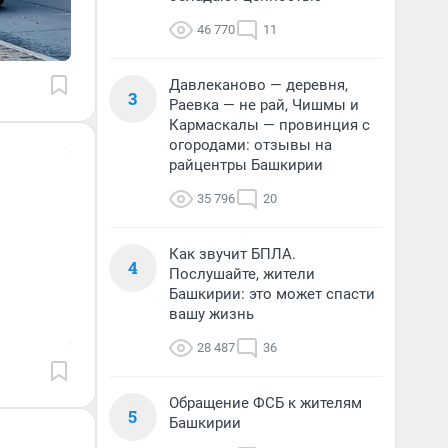
46 770
11
Давлеканово — деревня,
3
Раевка — не рай, Чишмы и
Кармаскалы — провинция с
огородами: отзывы на
райцентры Башкирии
35 796
20
Как звучит БПЛА.
4
Послушайте, жители
Башкирии: это может спасти
вашу жизнь
28 487
36
Обращение ФСБ к жителям
5
Башкирии