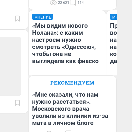
22 621
114
МНЕНИЕ
МНЕНИЕ
«Мы видим нового
Продаш
Нолана»: с каким
возьмут
настроем нужно
нам го
смотреть «Одиссею»,
налого
чтобы она не
коснет
выглядела как фиаско
даже р
РЕКОМЕНДУЕМ
Надежда Губарь
Ан
«Мне сказали, что нам
нужно расстаться».
Московского врача
уволили из клиники из-за
мата в личном блоге