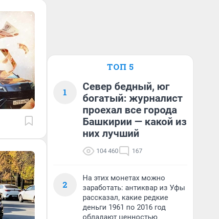
ТОП 5
Север бедный, юг
1
богатый: журналист
проехал все города
Башкирии — какой из
них лучший
104 460
167
На этих монетах можно
2
заработать: антиквар из Уфы
рассказал, какие редкие
деньги 1961 по 2016 год
обладают ценностью