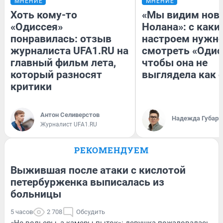
МНЕНИЕ
МНЕНИЕ
Хоть кому-то
«Мы видим нов
«Одиссея»
Нолана»: с каки
понравилась: отзыв
настроем нужн
журналиста UFA1.RU на
смотреть «Одис
главный фильм лета,
чтобы она не
который разносят
выглядела как 
критики
Антон Селиверстов
Надежда Губарь
Журналист UFA1.RU
РЕКОМЕНДУЕМ
Выжившая после атаки с кислотой
петербурженка выписалась из
больницы
5 часов
2 708
Обсудить