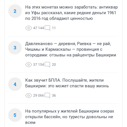
На этих монетах можно заработать: антиквар
2
из Уфы рассказал, какие редкие деньги 1961
по 2016 год обладают ценностью
47 144
11
Давлеканово — деревня, Раевка — не рай,
3
Чишмы и Кармаскалы — провинция с
огородами: отзывы на райцентры Башкирии
37 154
20
Как звучит БПЛА. Послушайте, жители
4
Башкирии: это может спасти вашу жизнь
29 066
36
На популярных у жителей Башкирии озерах
5
открыли бассейн, но туристы довольны не
всем