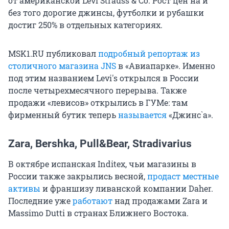
от американской Levi Strauss & Co. Рост цен на и
без того дорогие джинсы, футболки и рубашки
достиг 250% в отдельных категориях.
MSK1.RU публиковал
подробный репортаж из
столичного магазина JNS
в «Авиапарке». Именно
под этим названием Levi's открылся в России
после четырехмесячного перерыва. Также
продажи «левисов» открылись в ГУМе: там
фирменный бутик теперь
называется
«Джинс`а».
Zara, Bershka, Pull&Bear, Stradivarius
В октябре испанская Inditex, чьи магазины в
России также закрылись весной,
продаст местные
активы
и франшизу ливанской компании Daher.
Последние уже
работаю
т
над продажами Zara и
Massimo Dutti в странах Ближнего Востока.