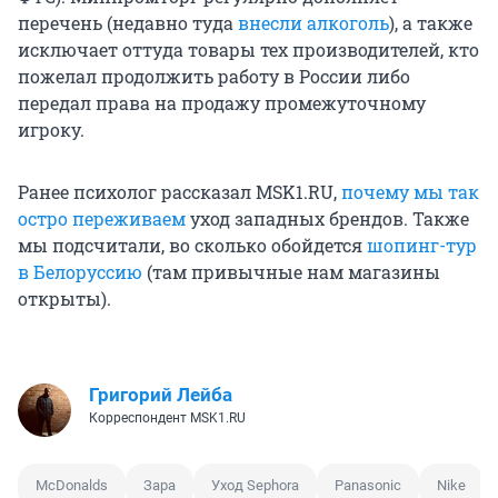
перечень (недавно туда
внесли алкоголь
), а также
исключает оттуда товары тех производителей, кто
пожелал продолжить работу в России либо
передал права на продажу промежуточному
игроку.
Ранее психолог рассказал MSK1.RU,
почему мы так
остро переживаем
уход западных брендов. Также
мы подсчитали, во сколько обойдется
шопинг-тур
в Белоруссию
(там привычные нам магазины
открыты).
Григорий Лейба
Корреспондент MSK1.RU
McDonalds
Зара
Уход Sephora
Panasonic
Nike