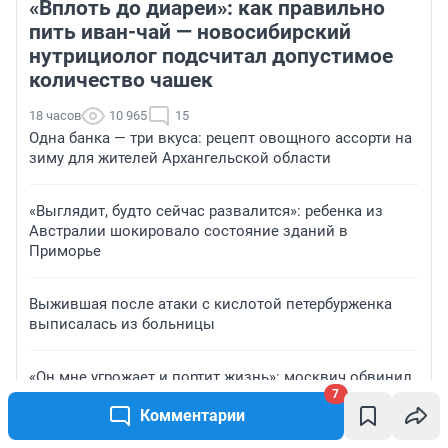
«Вплоть до диареи»: как правильно
пить иван-чай — новосибирский
нутрициолог подсчитал допустимое
количество чашек
18 часов
10 965
15
Одна банка — три вкуса: рецепт овощного ассорти на
зиму для жителей Архангельской области
«Выглядит, будто сейчас развалится»: ребенка из
Австралии шокировало состояние зданий в
Приморье
Выжившая после атаки с кислотой петербурженка
выписалась из больницы
«Он мне угрожает и портит жизнь»: москвич обвинил
7
турагента из Волгограда в мошенничестве и пропаже
Комментарии
почти миллиона рублей