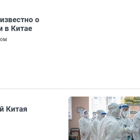
известно о
м в Китае
гом
й Китая