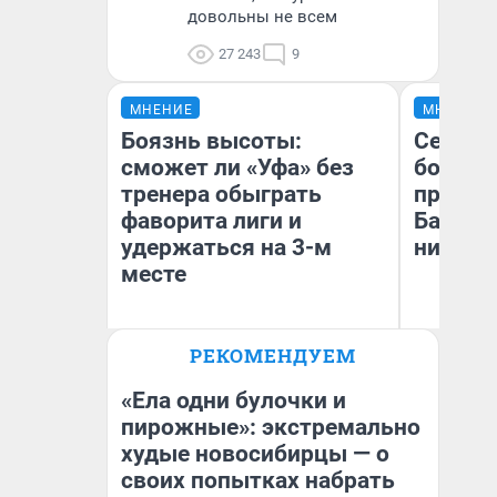
довольны не всем
27 243
9
МНЕНИЕ
МНЕНИЕ
Боязнь высоты:
Север 
сможет ли «Уфа» без
богаты
тренера обыграть
проеха
фаворита лиги и
Башкир
удержаться на 3-м
них лу
месте
РЕКОМЕНДУЕМ
Антон Селиверстов
Ан
Журналист UFA1.RU
Ко
«Ела одни булочки и
пирожные»: экстремально
худые новосибирцы — о
своих попытках набрать