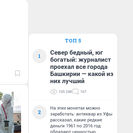
ТОП 5
Север бедный, юг
1
богатый: журналист
проехал все города
Башкирии — какой из
них лучший
105 248
167
На этих монетах можно
2
заработать: антиквар из Уфы
рассказал, какие редкие
деньги 1961 по 2016 год
обладают ценностью