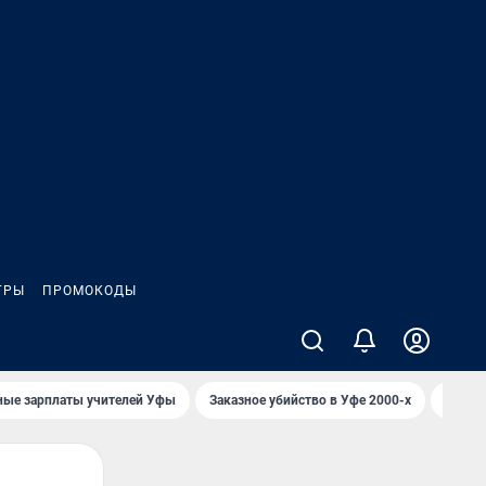
ГРЫ
ПРОМОКОДЫ
ные зарплаты учителей Уфы
Заказное убийство в Уфе 2000-х
Каким