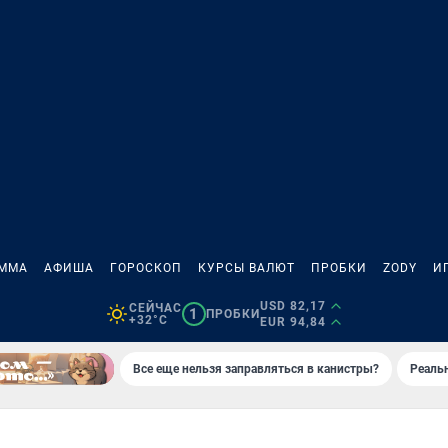
АММА
АФИША
ГОРОСКОП
КУРСЫ ВАЛЮТ
ПРОБКИ
ZODY
И
USD 82,17
СЕЙЧАС
1
ПРОБКИ
+32°C
EUR 94,84
Все еще нельзя заправляться в канистры?
Реаль