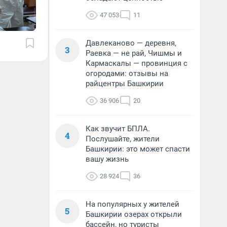
47 053
11
Давлеканово — деревня,
3
Раевка — не рай, Чишмы и
Кармаскалы — провинция с
огородами: отзывы на
райцентры Башкирии
36 906
20
Как звучит БПЛА.
4
Послушайте, жители
Башкирии: это может спасти
вашу жизнь
28 924
36
На популярных у жителей
5
Башкирии озерах открыли
бассейн, но туристы