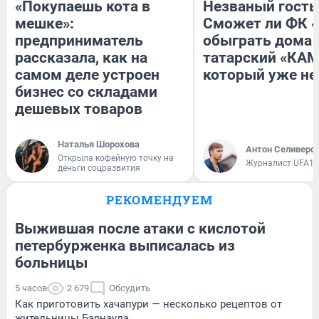
«Покупаешь кота в
Незваный гость
мешке»:
Сможет ли ФК 
предприниматель
обыграть дома
рассказала, как на
татарский «КАМ
самом деле устроен
который уже не
бизнес со складами
дешевых товаров
Наталья Шорохова
Антон Селиверс
Открыла кофейную точку на
Журналист UFA1.
деньги соцразвития
РЕКОМЕНДУЕМ
Выжившая после атаки с кислотой
петербурженка выписалась из
больницы
5 часов
2 679
Обсудить
Как приготовить хачапури — несколько рецептов от
жительницы Барнаула